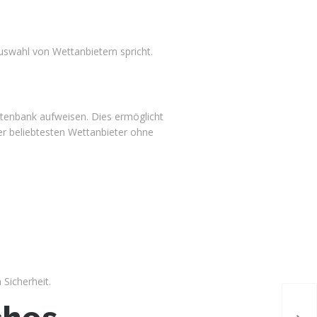
uswahl von Wettanbietern spricht.
Datenbank aufweisen. Dies ermöglicht
der beliebtesten Wettanbieter ohne
Sicherheit.
Kun