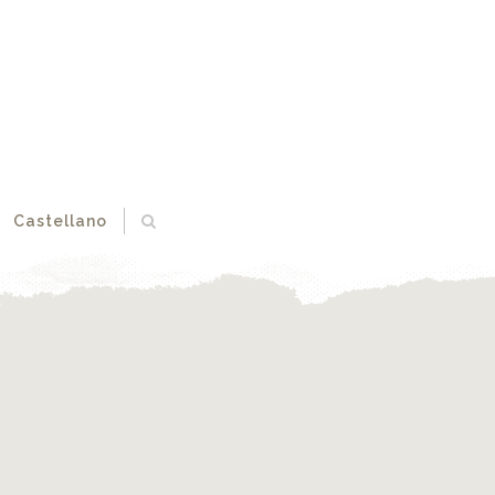
Castellano