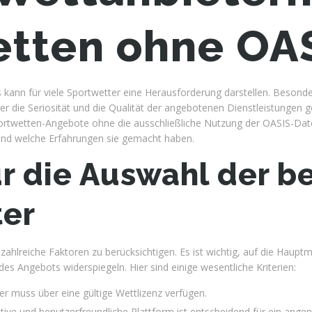
tten ohne OA
kann für viele Sportwetter eine Herausforderung darstellen. Besonde
r die Seriosität und die Qualität der angebotenen Dienstleistungen ge
ortwetten-Angebote ohne die ausschließliche Nutzung der OASIS-Dat
 und welche Erfahrungen sie gemacht haben.
ür die Auswahl der b
ter
zahlreiche Faktoren zu berücksichtigen. Es ist wichtig, auf die Haupt
des Angebots widerspiegeln. Hier sind einige wesentliche Kriterien:
er muss über eine gültige Wettlizenz verfügen.
itive und benutzerfreundliche Plattform ist entscheidend für ein ang