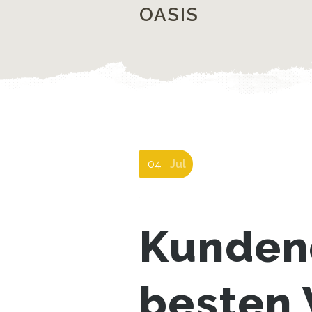
OASIS
04
Jul
Kunden
besten 