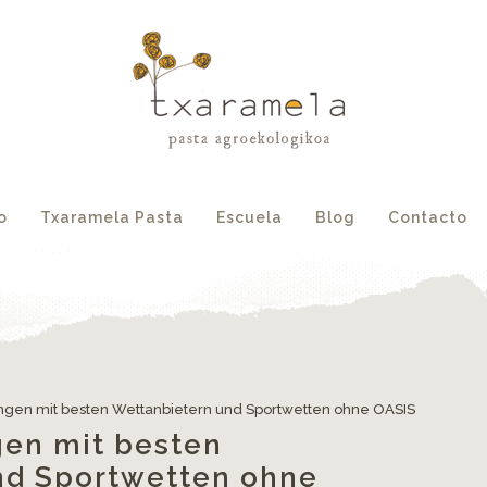
o
Txaramela Pasta
Escuela
Blog
Contacto
gen mit besten Wettanbietern und Sportwetten ohne OASIS
en mit besten
nd Sportwetten ohne