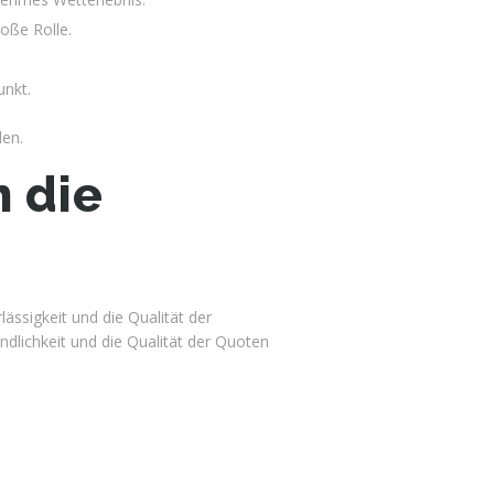
oße Rolle.
unkt.
len.
 die
ässigkeit und die Qualität der
dlichkeit und die Qualität der Quoten