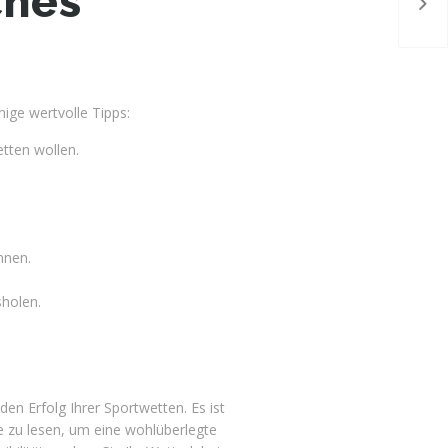
ches
Wet
OAS
nige wertvolle Tipps:
etten wollen.
hnen.
sholen.
n Erfolg Ihrer Sportwetten. Es ist
e zu lesen, um eine wohlüberlegte