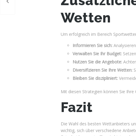
Zusätzliche
оков
Wetten
Um erfolgreich im Bereich Sportwetten 
Informieren Sie sich:
Analysieren
Verwalten Sie Ihr Budget:
Setzen 
Nutzen Sie die Angebote:
Achten
Diversifizieren Sie Ihre Wetten:
S
Bleiben Sie diszipliniert:
Vermeide
Mit diesen Strategien können Sie Ihr
Fazit
Die Wahl des besten Wettanbieters und
wichtig, sich über verschiedene Anbie