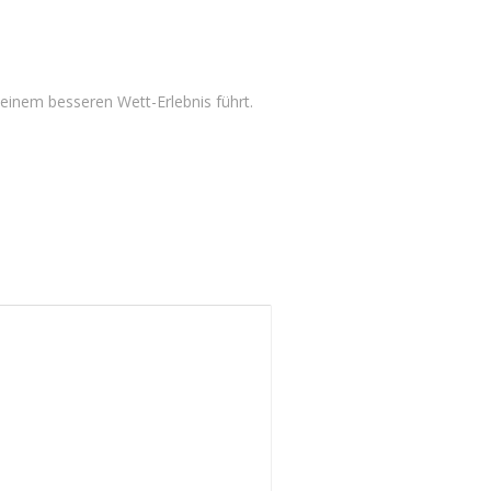
 einem besseren Wett-Erlebnis führt.