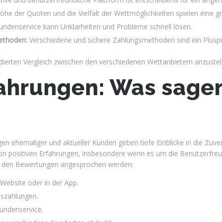
he der Quoten und die Vielfalt der Wettmöglichkeiten spielen eine gr
Kundenservice kann Unklarheiten und Probleme schnell lösen.
ethoden:
Verschiedene und sichere Zahlungsmethoden sind ein Plusp
ndierten Vergleich zwischen den verschiedenen Wettanbietern anzustel
hrungen: Was sagen
n ehemaliger und aktueller Kunden geben tiefe Einblicke in die Zuverl
von positiven Erfahrungen, insbesondere wenn es um die Benutzerfreun
e in den Bewertungen angesprochen werden:
 Website oder in der App.
uszahlungen.
undenservice.