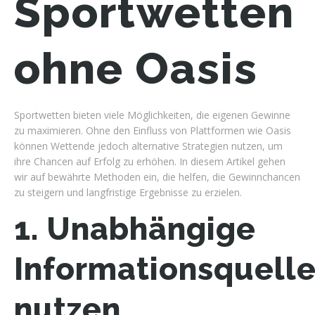
Sportwetten
ohne Oasis
Sportwetten bieten viele Möglichkeiten, die eigenen Gewinne
zu maximieren. Ohne den Einfluss von Plattformen wie Oasis
können Wettende jedoch alternative Strategien nutzen, um
ihre Chancen auf Erfolg zu erhöhen. In diesem Artikel gehen
wir auf bewährte Methoden ein, die helfen, die Gewinnchancen
zu steigern und langfristige Ergebnisse zu erzielen.
1. Unabhängige
Informationsquell
nutzen